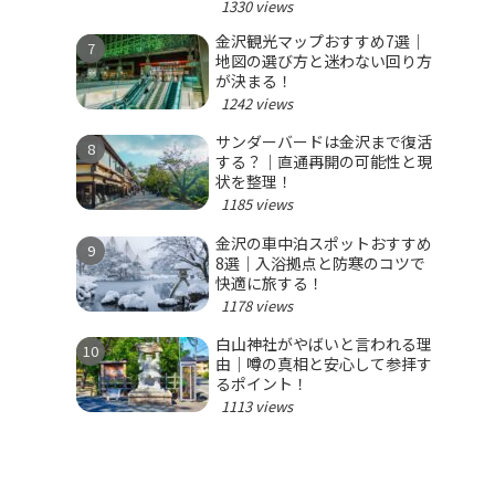
1330 views
金沢観光マップおすすめ7選｜
地図の選び方と迷わない回り方
が決まる！
1242 views
サンダーバードは金沢まで復活
する？｜直通再開の可能性と現
状を整理！
1185 views
金沢の車中泊スポットおすすめ
8選｜入浴拠点と防寒のコツで
快適に旅する！
1178 views
白山神社がやばいと言われる理
由｜噂の真相と安心して参拝す
るポイント！
1113 views