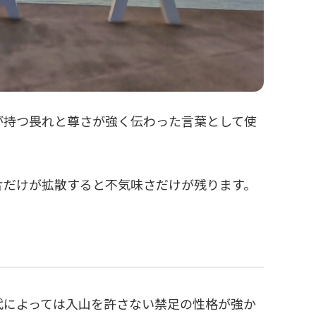
が持つ畏れと尊さが強く伝わった言葉として使
片だけが拡散すると不気味さだけが残ります。
代によっては入山を許さない禁足の性格が強か