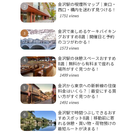
金沢駅の喫煙所マップ｜東口・
西口・構内を迷わず見つける！
1751 views
金沢で楽しめるケーキバイキン
グおすすめ8選｜開催日と予約
のコツがわかる！
1573 views
金沢駅の休憩スペースおすすめ
8選｜無料から有料まで座れる
場所がすぐ見つかる！
1499 views
金沢から東京への新幹線の往復
料金はいくら？｜最安にする買
い方がすぐ見つかる！
1491 views
金沢駅で時間つぶしできるおす
すめスポット8選｜移動前に寄
れる休憩・買い物・荷物預けの
最短ルートが決まる！