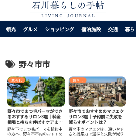
観光
グルメ
ショッピング
宿泊施設
交通
暮ら
野々市市
暮らし
暮らし
野々市でまつ毛パーマができ
野々市でおすすめのマツエク
るおすすめサロン8選｜料金
サロン8選｜予約前に失敗を
相場と持ちを伸ばすケアまで
減らすポイントは？
押さえよう！
野々市でまつ毛パーマを検討中
野々市のマツエクは、通いやす
の方へ、野々市市内のおすすめ
さと提案力で選ぶと失敗が減り