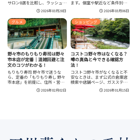
サロン8選を比較し、ラッシュリ
ます。個室や駅近など条件別に
フトとの違い、料金相場、追加
サロン候補を整理し、本数だけ
2026年03月28日
2026年03月06日
料金の見方、持ちを伸ばすアフ
でなくカール・長さ・太さの相
ターケア、当日の注意点まで1ペ
性、オフの有無、当日のメイク
グルメ
ショッピング
ージで整理しました。
注意点まで確認して予約すると
満足度が上がり、持ちを伸ばす
ケアも続けやすくなります。
野々市のもりもり寿司は野々
コストコ野々市はなくなる？
市本店が定番｜混雑回避と注
噂の真偽と今できる確認方
文のコツがわかる！
法！
もりもり寿司 野々市で迷うな
コストコ野々市がなくなると不
ら、定番の「もりもり寿し 野々
安なときは、まず公式の倉庫店
市本店」を前提に、住所・営業
検索や店舗ページ、ガスステー
時間・支払い方法を先に確認す
ション併設一覧など一次情報で
2026年02月02日
2026年01月15日
るのが近道です。混雑ピークの
掲載状況を照合し、噂の出どこ
避け方、待ち時間を減らす動き
ろや地名の混同を切り分けると
方、外しにくい注文の組み立て
判断が早まります。臨時対応や
までまとめているので、初めて
年末年始の特別営業時間が誤解
でも当日の行動が決まります。
の原因になりやすいので注意し
つつ、代替案として射水・岐阜
羽島など近隣倉庫店や公式オン
ライン、用途限定の再販店も把
握しておくと安心です。