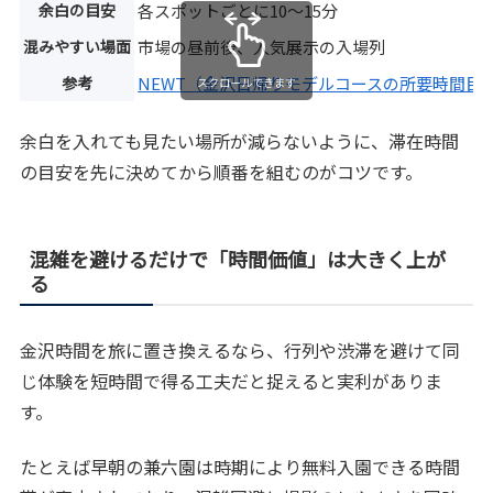
余白の目安
各スポットごとに10〜15分
混みやすい場面
市場の昼前後、人気展示の入場列
参考
NEWT（金沢日帰りモデルコースの所要時間目
スクロールできます
余白を入れても見たい場所が減らないように、滞在時間
の目安を先に決めてから順番を組むのがコツです。
混雑を避けるだけで「時間価値」は大きく上が
る
金沢時間を旅に置き換えるなら、行列や渋滞を避けて同
じ体験を短時間で得る工夫だと捉えると実利がありま
す。
たとえば早朝の兼六園は時期により無料入園できる時間