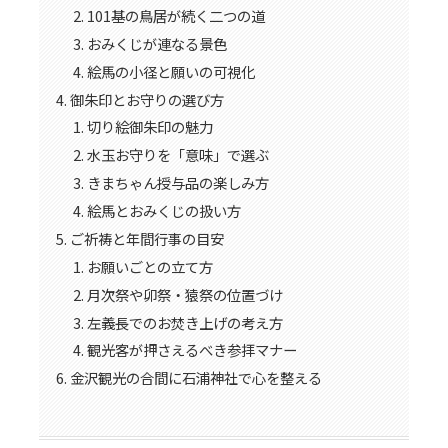
101基の鳥居が続く二つの道
おみくじが連なる景色
絵馬の小径と願いの可視化
御朱印とお守りの選び方
切り絵御朱印の魅力
水玉お守りを「意味」で選ぶ
きまちゃん授与品の楽しみ方
絵馬とおみくじの扱い方
ご祈祷と年間行事の目安
お願いごとの立て方
月次祭や卯祭・猿祭の位置づけ
左義長でのお焚き上げの考え方
観光客が押さえるべき参拝マナー
金沢観光の合間に石浦神社で心を整える