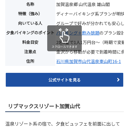
名称
加賀温泉郷 山代温泉 雄山閣
特徴（強み）
ディナーバイキング系プランが明快
向いている人
グループで好みが分かれても安心し
夕食バイキングのポイント
バイキング＋飲み放題
のプラン設計
料金目安
2名1室で1人1万円台〜（時期で変動
スクロールできます
注意点
金沢から移動が必要で到着時間に余
住所
石川県加賀市山代温泉東山町16-1
公式サイトを見る
リブマックスリゾート加賀山代
温泉リゾート系の宿で、夕食ビュッフェを前面に出して