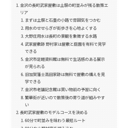
金沢の長町武家屋敷は土塀の町並みが残る散策エ
リア
まずは土塀と石畳の小路で雰囲気をつかむ
用水のせせらぎが街歩きを心地よくする
大野庄用水は長町の景観を象徴する水路
武家屋敷跡 野村家は屋敷と庭園を有料で見学
できる
金沢市足軽資料館は無料で生活感のある展示
が見られる
旧加賀藩士高田家跡は無料で屋敷の構えを見
学できる
金沢市老舗記念館は買い物前の予習に向く
繁華街が近いので散策後の寄り道が組みやす
い
長町武家屋敷のモデルコースを決める
60分で町並みを味わう最短ルート