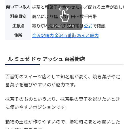
向いている人
抹茶と和菓子を合わせたい／配れる土産が欲しい
料金目安
商品により幅／数百円〜数千円帯
注意点
売り切れ注意／店舗情報は
公式
で確認
スクロールできます
住所
金沢駅構内 金沢百番街 あんと館内
ル ミュゼ ドゥ アッシュ 百番街店
百番街のスイーツ店として知名度が高く、焼き菓子や定
番菓子を選びやすいのが魅力です。
抹茶そのものというより、抹茶系の菓子を選びたいとき
に使いやすいポジションです。
箱物の土産が作りやすいので、帰宅時にまとめ買いした