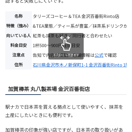
認すると失敗しにくいです。
名称
タリーズコーヒー＆TEA 金沢百番街Rinto店
特徴（強み）
&TEA業態／ティー系が豊富／抹茶系ドリンクが
向いている人
紅茶も抹茶も好き／同行者と合わせたい
料金目安
1杯500〜900円程度目安
注意点
告知で内容が変動／店舗情報は
公式
で確認
スクロールできます
住所
石川県金沢市木ノ新保町1-1 金沢百番街Rinto 1階
加賀棒茶 丸八製茶場 金沢百番街店
駅ナカで日本茶を買える拠点として使いやすく、抹茶を
土産にしたいときにも便利です。
加賀棒茶の印象が強い店ですが、日本茶の取り扱いがあ