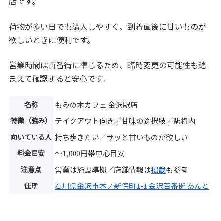
店です。
荷物が多い日でも購入しやすく、到着直後に甘いものが
欲しいときに便利です。
営業時間は百番街に準じるため、臨時変更の可能性も踏
まえて確認すると安心です。
名称
もみの木カフェ 金沢駅店
特徴（強み）
テイクアウト向き／甘味の選択肢／駅構内
向いている人
持ち歩きたい／サッと甘いものが欲しい
料金目安
〜1,000円帯中心目安
注意点
営業は施設準拠／店舗情報は
掲載
も参考
住所
石川県金沢市木ノ新保町1-1 金沢百番街 あんと