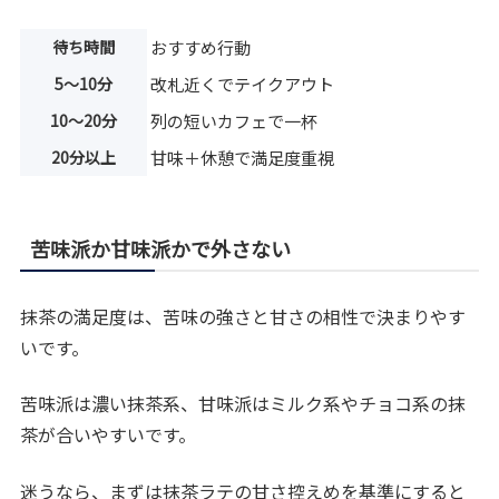
待ち時間
おすすめ行動
5〜10分
改札近くでテイクアウト
10〜20分
列の短いカフェで一杯
20分以上
甘味＋休憩で満足度重視
苦味派か甘味派かで外さない
抹茶の満足度は、苦味の強さと甘さの相性で決まりやす
いです。
苦味派は濃い抹茶系、甘味派はミルク系やチョコ系の抹
茶が合いやすいです。
迷うなら、まずは抹茶ラテの甘さ控えめを基準にすると