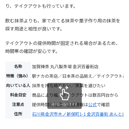
り、テイクアウトも行っています。
飲む抹茶よりも、家で点てる抹茶や菓子作り用の抹茶を
探す用途と相性が良いです。
テイクアウトの提供時間が固定される場合があるため、
時間帯の確認が安心です。
名称
加賀棒茶 丸八製茶場 金沢百番街店
特徴（強み）
駅ナカの茶店／日本茶の品揃え／テイクアウトあ
向いている人
抹茶を持ち帰りたい／茶葉を選びたい
料金目安
商品により幅／テイクアウトは数百円台から
注意点
提供時間に注意／店舗情報は
公式
で確認
スクロールできます
住所
石川県金沢市木ノ新保町1-1 金沢百番街 あんと内