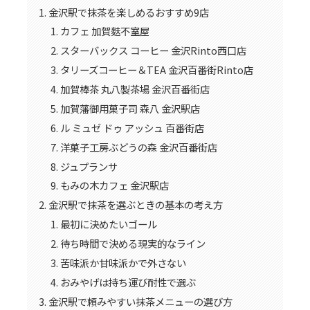
金沢駅で抹茶を楽しめるおすすめ9店
カフェ 加賀麩不室屋
スターバックス コーヒー 金沢Rinto西口店
タリーズコーヒー＆TEA 金沢百番街Rinto店
加賀棒茶 丸八製茶場 金沢百番街店
加賀藩御用菓子司 森八 金沢駅店
ル ミュゼ ドゥ アッシュ 百番街店
洋菓子工房ぶどうの森 金沢百番街店
ジュプランサ
もみの木カフェ 金沢駅店
金沢駅で抹茶を選ぶときの基本の考え方
最初に決めたいゴール
待ち時間で決める現実的なライン
苦味派か甘味派かで外さない
おみやげは持ち運び耐性で選ぶ
金沢駅で頼みやすい抹茶メニューの選び方