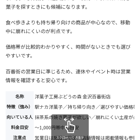
菓子を探すときにも候補になります。
食べ歩きよりも持ち帰り向けの商品が中心なので、移動
中に崩れにくいのが利点です。
価格帯が比較的わかりやすく、時間がないときでも選び
やすいです。
百番街の営業日に準じるため、連休やイベント時は営業
情報を確認すると安心です。
名称
洋菓子工房ぶどうの森 金沢百番街店
特徴（強み）
駅ナカ洋菓子／持ち帰り向き／選びやすい価格帯
向いている人
抹茶系の焼き菓子が欲しい／崩れにくい土産が必
料金目安
〜1,000円帯中心目安
注意点
営業日は施設に準拠／店舗情報は掲載情報も参照
スクロールできます