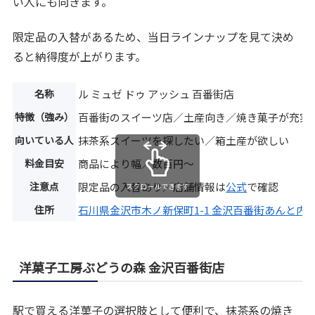
い人にも向きます。
限定品の入替があるため、当日ラインナップを見て決め
ると納得度が上がります。
名称
ル ミュゼ ドゥ アッシュ 百番街店
特徴（強み）
百番街のスイーツ店／土産向き／焼き菓子が充実
向いている人
抹茶系スイーツを探したい／箱土産が欲しい
料金目安
商品により幅／数百円〜
注意点
限定品の入替あり／店舗情報は
公式
で確認
スクロールできます
住所
石川県金沢市木ノ新保町1-1 金沢百番街あんと内
洋菓子工房ぶどうの森 金沢百番街店
駅で買える洋菓子の選択肢として便利で、抹茶系の焼き