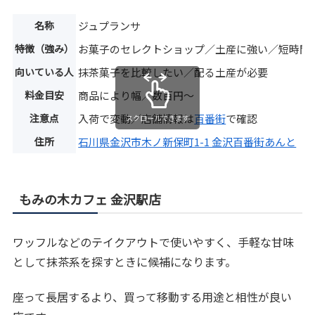
名称
ジュプランサ
特徴（強み）
お菓子のセレクトショップ／土産に強い／短時間
向いている人
抹茶菓子を比較したい／配る土産が必要
料金目安
商品により幅／数百円〜
注意点
入荷で変動／店舗情報は
百番街
で確認
スクロールできます
住所
石川県金沢市木ノ新保町1-1 金沢百番街あんと
もみの木カフェ 金沢駅店
ワッフルなどのテイクアウトで使いやすく、手軽な甘味
として抹茶系を探すときに候補になります。
座って長居するより、買って移動する用途と相性が良い