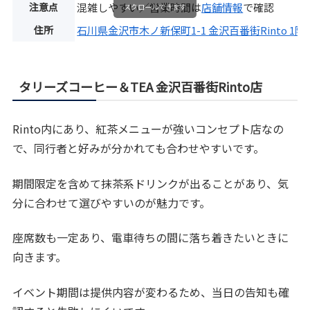
注意点
混雑しやすい／営業時間は
店舗情報
で確認
スクロールできます
住所
石川県金沢市木ノ新保町1-1 金沢百番街Rinto 1階
タリーズコーヒー＆TEA 金沢百番街Rinto店
Rinto内にあり、紅茶メニューが強いコンセプト店なの
で、同行者と好みが分かれても合わせやすいです。
期間限定を含めて抹茶系ドリンクが出ることがあり、気
分に合わせて選びやすいのが魅力です。
座席数も一定あり、電車待ちの間に落ち着きたいときに
向きます。
イベント期間は提供内容が変わるため、当日の告知も確