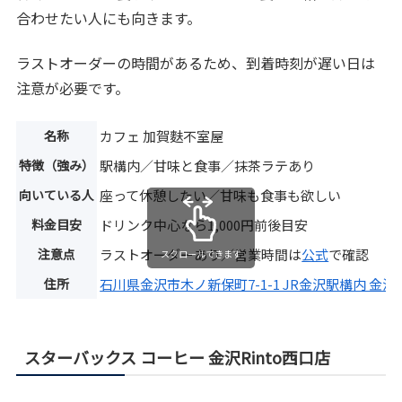
合わせたい人にも向きます。
ラストオーダーの時間があるため、到着時刻が遅い日は
注意が必要です。
名称
カフェ 加賀麩不室屋
特徴（強み）
駅構内／甘味と食事／抹茶ラテあり
向いている人
座って休憩したい／甘味も食事も欲しい
料金目安
ドリンク中心なら1,000円前後目安
注意点
ラストオーダーあり／営業時間は
公式
で確認
スクロールできます
住所
石川県金沢市木ノ新保町7-1-1 JR金沢駅構内 金
スターバックス コーヒー 金沢Rinto西口店