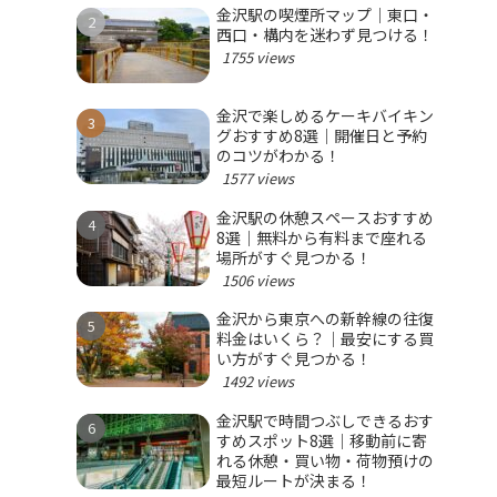
金沢駅の喫煙所マップ｜東口・
西口・構内を迷わず見つける！
1755 views
金沢で楽しめるケーキバイキン
グおすすめ8選｜開催日と予約
のコツがわかる！
1577 views
金沢駅の休憩スペースおすすめ
8選｜無料から有料まで座れる
場所がすぐ見つかる！
1506 views
金沢から東京への新幹線の往復
料金はいくら？｜最安にする買
い方がすぐ見つかる！
1492 views
金沢駅で時間つぶしできるおす
すめスポット8選｜移動前に寄
れる休憩・買い物・荷物預けの
最短ルートが決まる！