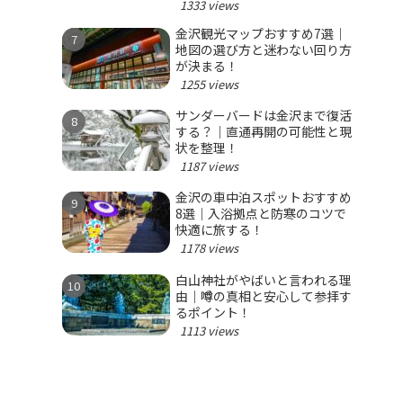
1333 views
金沢観光マップおすすめ7選｜
地図の選び方と迷わない回り方
が決まる！
1255 views
サンダーバードは金沢まで復活
する？｜直通再開の可能性と現
状を整理！
1187 views
金沢の車中泊スポットおすすめ
8選｜入浴拠点と防寒のコツで
快適に旅する！
1178 views
白山神社がやばいと言われる理
由｜噂の真相と安心して参拝す
るポイント！
1113 views