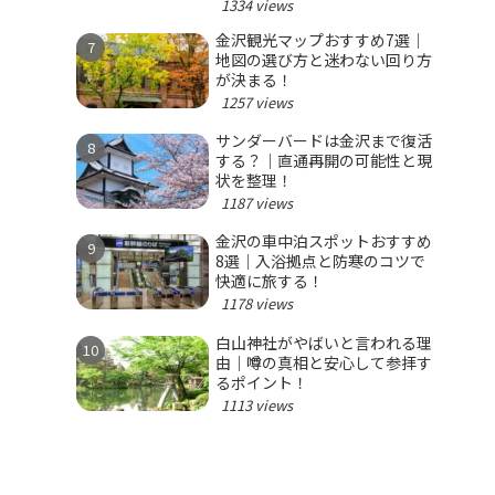
1334 views
金沢観光マップおすすめ7選｜
地図の選び方と迷わない回り方
が決まる！
1257 views
サンダーバードは金沢まで復活
する？｜直通再開の可能性と現
状を整理！
1187 views
金沢の車中泊スポットおすすめ
8選｜入浴拠点と防寒のコツで
快適に旅する！
1178 views
白山神社がやばいと言われる理
由｜噂の真相と安心して参拝す
るポイント！
1113 views