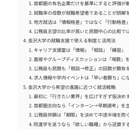
首都圏の有名企業だけを基準にすると評価が
就職率の母数が就職希望者であることが誤解
地方就活は「情報格差」ではなく「行動格差
公務員志望の比率が高いと民間中心の比較で
金沢大学の就職支援で使える制度と活用法
キャリア支援室は「情報」「相談」「練習」
面接やグループディスカッションは「場数」
公務員も民間も「相談→修正」の回数が勝負
求人情報や学内イベントは「早い者勝ち」に
金沢大学から希望の進路に近づく就活戦略
最初に「行きたい業界」を広げすぎず仮決め
首都圏志向なら「インターン→早期選考」を
公務員併願は「期限」を決めて中途半端を防
院進学を迷うなら「欲しい職種」から逆算す