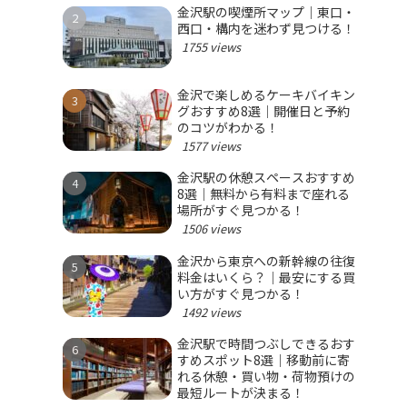
金沢駅の喫煙所マップ｜東口・
西口・構内を迷わず見つける！
1755 views
金沢で楽しめるケーキバイキン
グおすすめ8選｜開催日と予約
のコツがわかる！
1577 views
金沢駅の休憩スペースおすすめ
8選｜無料から有料まで座れる
場所がすぐ見つかる！
1506 views
金沢から東京への新幹線の往復
料金はいくら？｜最安にする買
い方がすぐ見つかる！
1492 views
金沢駅で時間つぶしできるおす
すめスポット8選｜移動前に寄
れる休憩・買い物・荷物預けの
最短ルートが決まる！