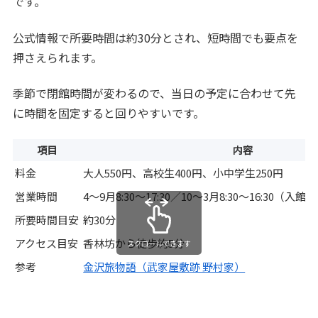
です。
公式情報で所要時間は約30分とされ、短時間でも要点を
押さえられます。
季節で閉館時間が変わるので、当日の予定に合わせて先
に時間を固定すると回りやすいです。
項目
内容
料金
大人550円、高校生400円、小中学生250円
営業時間
4〜9月8:30〜17:30／10〜3月8:30〜16:30（
所要時間目安
約30分
アクセス目安
香林坊から徒歩約5分
スクロールできます
参考
金沢旅物語（武家屋敷跡 野村家）