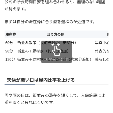
公式の所要時間目安を組み合わせると、無理のない範囲
が見えます。
まずは自分の滞在枠に合う型を選ぶのが近道です。
滞在枠
回り方の例
向
60分
街並み散策（長町界隈の目安60分）
写真中心
90分
街並み＋野村家（約30分追加）
代表的な
120分
街並み＋野村家＋足軽資料館（約20分追加）
暮らしの
スクロールできます
天候が悪い日は屋内比率を上げる
雪や雨の日は、街並みの滞在を短くして、入館施設に比
重を置くと疲れにくいです。