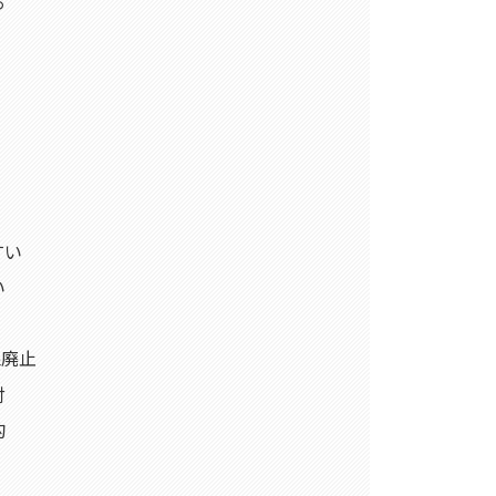
る
すい
い
線廃止
討
的