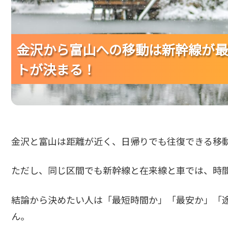
金沢から富山への移動は新幹線が最
金沢から富山への移動は新幹線が最
金沢から富山への移動は新幹線が最
トが決まる！
トが決まる！
トが決まる！
金沢と富山は距離が近く、日帰りでも往復できる移
ただし、同じ区間でも新幹線と在来線と車では、時
結論から決めたい人は「最短時間か」「最安か」「
ん。