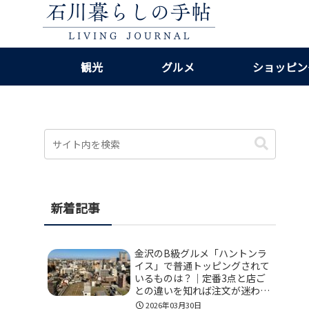
観光
グルメ
ショッピン
新着記事
金沢のB級グルメ「ハントンラ
イス」で普通トッピングされて
いるものは？｜定番3点と店ご
との違いを知れば注文が迷わな
い！
2026年03月30日