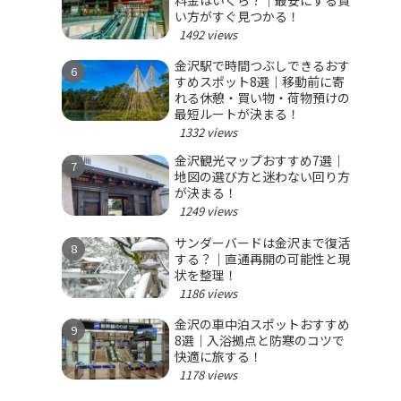
料金はいくら？｜最安にする買
い方がすぐ見つかる！
1492 views
金沢駅で時間つぶしできるおす
すめスポット8選｜移動前に寄
れる休憩・買い物・荷物預けの
最短ルートが決まる！
1332 views
金沢観光マップおすすめ7選｜
地図の選び方と迷わない回り方
が決まる！
1249 views
サンダーバードは金沢まで復活
する？｜直通再開の可能性と現
状を整理！
1186 views
金沢の車中泊スポットおすすめ
8選｜入浴拠点と防寒のコツで
快適に旅する！
1178 views