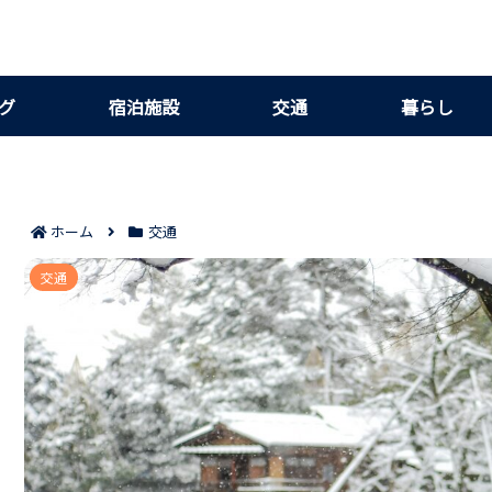
グ
宿泊施設
交通
暮らし
ホーム
交通
金沢から富山への移動は新幹線が最速｜予
交通