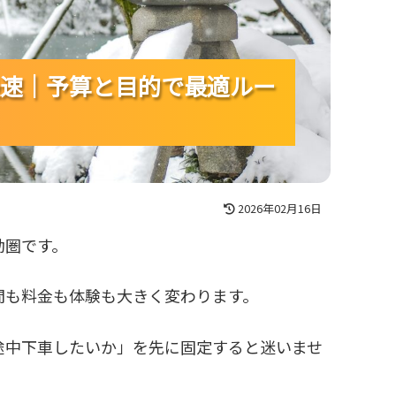
速｜予算と目的で最適ルー
速｜予算と目的で最適ルー
速｜予算と目的で最適ルー
2026年02月16日
動圏です。
間も料金も体験も大きく変わります。
途中下車したいか」を先に固定すると迷いませ