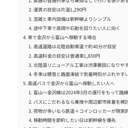
直通の普通列車なら乗換なしで行ける便があ
運賃の目安は片道1,290円
混雑と車内設備は新幹線よりシンプル
途中下車で高岡や石動を回りたい人に向く
車で金沢から富山へ移動する場合
高速道路は北陸自動車道で約40分が目安
高速料金の目安は普通車1,830円
北陸道リニューアル工事は渋滞要因になりや
冬季は積雪と路面凍結で到着時刻がぶれやす
高速バスで金沢から富山へ移動したい人へ
富山〜金沢線は2024年3月の運行をもって路
バスにこだわるなら乗換や周辺都市発着を検
荷物が多いなら鉄道＋コインロッカーが現実
移動時間を節約したい日は新幹線を優先