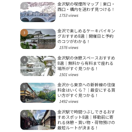
金沢駅の喫煙所マップ｜東口・
西口・構内を迷わず見つける！
1753 views
金沢で楽しめるケーキバイキン
グおすすめ8選｜開催日と予約
のコツがわかる！
1576 views
金沢駅の休憩スペースおすすめ
8選｜無料から有料まで座れる
場所がすぐ見つかる！
1501 views
金沢から東京への新幹線の往復
料金はいくら？｜最安にする買
い方がすぐ見つかる！
1492 views
金沢駅で時間つぶしできるおす
すめスポット8選｜移動前に寄
れる休憩・買い物・荷物預けの
最短ルートが決まる！