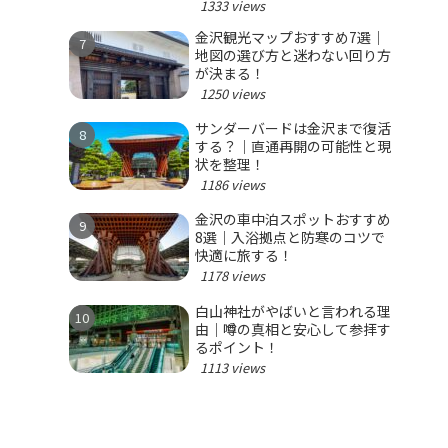
1333 views
金沢観光マップおすすめ7選｜
地図の選び方と迷わない回り方
が決まる！
1250 views
サンダーバードは金沢まで復活
する？｜直通再開の可能性と現
状を整理！
1186 views
金沢の車中泊スポットおすすめ
8選｜入浴拠点と防寒のコツで
快適に旅する！
1178 views
白山神社がやばいと言われる理
由｜噂の真相と安心して参拝す
るポイント！
1113 views